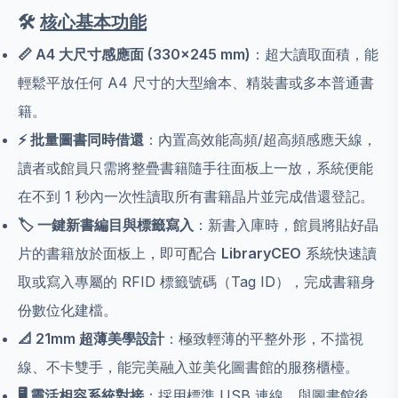
🛠️
核心基本功能
📏 A4 大尺寸感應面 (330×245 mm)
：超大讀取面積，能
輕鬆平放任何 A4 尺寸的大型繪本、精裝書或多本普通書
籍。
⚡ 批量圖書同時借還
：內置高效能高頻/超高頻感應天線，
讀者或館員只需將整疊書籍隨手往面板上一放，系統便能
在不到 1 秒內一次性讀取所有書籍晶片並完成借還登記。
🏷️ 一鍵新書編目與標籤寫入
：新書入庫時，館員將貼好晶
片的書籍放於面板上，即可配合
LibraryCEO
系統快速讀
取或寫入專屬的 RFID 標籤號碼（Tag ID），完成書籍身
份數位化建檔。
📐 21mm 超薄美學設計
：極致輕薄的平整外形，不擋視
線、不卡雙手，能完美融入並美化圖書館的服務櫃檯。
🖥️ 靈活相容系統對接
：採用標準 USB 連線，與圖書館後