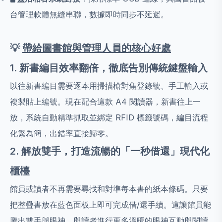
台管理軟體無縫串聯，數據即時同步不延遲。
💡
帶給圖書館與管理人員的核心好處
1. 新書編目效率翻倍，徹底告別傳統鍵盤輸入
以往新書編目需要逐本用掃描槍對焦登錄號、手工輸入或
複製貼上編號。現在配合這款 A4 閱讀器，新書往上一
放，系統自動精準抓取並綁定 RFID 標籤號碼，編目流程
化繁為簡，出錯率直接歸零。
2. 解放雙手，打造流暢的「一秒借還」現代化
櫃檯
館員或讀者不再需要尋找和對準每本書的紙本條碼。只要
把整疊書放在藍色面板上即可完成借/還手續。這讓館員能
騰出雙手與眼神，與讀者進行更多溫暖的眼神互動與閱讀