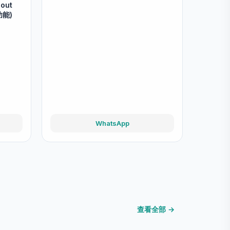
RFID Self Check Kiosk (With
Printer) 自助借還機 (可打印收據)
請與我們聯絡
hout
功能)