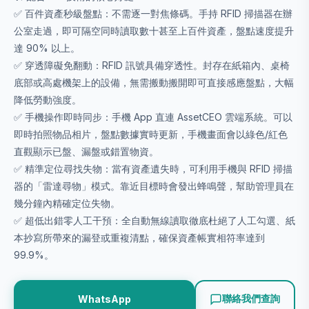
✅ 百件資產秒級盤點：不需逐一對焦條碼。手持 RFID 掃描器在辦
公室走過，即可隔空同時讀取數十甚至上百件資產，盤點速度提升
達 90% 以上。
✅ 穿透障礙免翻動：RFID 訊號具備穿透性。封存在紙箱內、桌椅
底部或高處機架上的設備，無需搬動搬開即可直接感應盤點，大幅
降低勞動強度。
✅ 手機操作即時同步：手機 App 直連 AssetCEO 雲端系統。可以
即時拍照物品相片，盤點數據實時更新，手機畫面會以綠色/紅色
直觀顯示已盤、漏盤或錯置物資。
✅ 精準定位尋找失物：當有資產遺失時，可利用手機與 RFID 掃描
器的「雷達尋物」模式。靠近目標時會發出蜂鳴聲，幫助管理員在
幾分鐘內精確定位失物。
✅ 超低出錯零人工干預：全自動無線讀取徹底杜絕了人工勾選、紙
本抄寫所帶來的漏登或重複清點，確保資產帳實相符率達到
99.9%。
聯絡我們查詢
WhatsApp