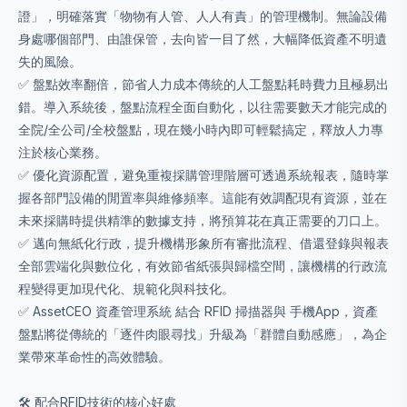
證」，明確落實「物物有人管、人人有責」的管理機制。無論設備
身處哪個部門、由誰保管，去向皆一目了然，大幅降低資產不明遺
失的風險。
✅ 盤點效率翻倍，節省人力成本傳統的人工盤點耗時費力且極易出
錯。導入系統後，盤點流程全面自動化，以往需要數天才能完成的
全院/全公司/全校盤點，現在幾小時內即可輕鬆搞定，釋放人力專
注於核心業務。
✅ 優化資源配置，避免重複採購管理階層可透過系統報表，隨時掌
握各部門設備的閒置率與維修頻率。這能有效調配現有資源，並在
未來採購時提供精準的數據支持，將預算花在真正需要的刀口上。
✅ 邁向無紙化行政，提升機構形象所有審批流程、借還登錄與報表
全部雲端化與數位化，有效節省紙張與歸檔空間，讓機構的行政流
程變得更加現代化、規範化與科技化。
✅ AssetCEO 資產管理系統 結合 RFID 掃描器與 手機App，資產
盤點將從傳統的「逐件肉眼尋找」升級為「群體自動感應」，為企
業帶來革命性的高效體驗。
🛠️ 配合RFID技術的核心好處