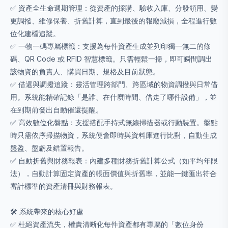
✅ 資產全生命週期管理：從資產的採購、驗收入庫、分發領用、變
更調撥、維修保養、折舊計算，直到最後的報廢減損，全程進行數
位化建檔追蹤。
✅ 一物一碼專屬標籤：支援為每件資產生成並列印獨一無二的條
碼、QR Code 或 RFID 智慧標籤。只需輕鬆一掃，即可瞬間調出
該物資的負責人、購買日期、規格及目前狀態。
✅ 借還與調撥追蹤：靈活管理跨部門、跨區域的物資調撥與日常借
用。系統能精確記錄「是誰、在什麼時間、借走了哪件設備」，並
在到期前發出自動催還提醒。
✅ 高效數位化盤點：支援搭配手持式無線掃描器或行動裝置。盤點
時只需依序掃描物資，系統便會即時與資料庫進行比對，自動生成
盤盈、盤虧及錯置報告。
✅ 自動折舊與財務報表：內建多種財務折舊計算公式（如平均年限
法），自動計算固定資產的帳面價值與折舊率，並能一鍵匯出符合
審計標準的資產清冊與財務報表。
🛠️ 系統帶來的核心好處
✅ 杜絕資產流失，權責清晰化每件資產都有專屬的「數位身份